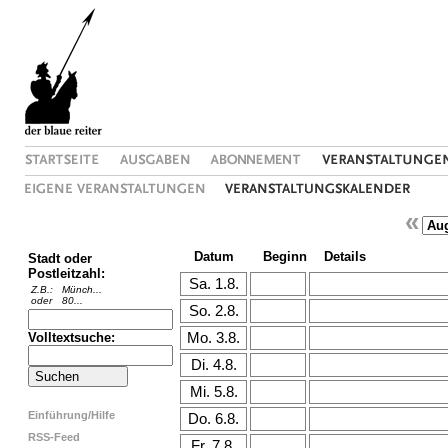
«
Datum
Beginn
Details
Stadt oder
Postleitzahl:
Z.B.:
Münch...
oder
80...
Volltextsuche:
Einführung/Hilfe
RSS-Feed