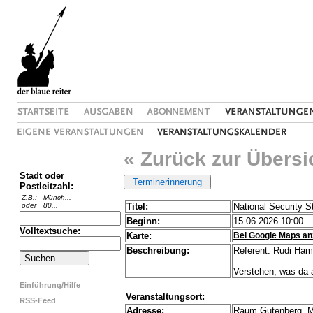
« Zurück zur Übersi
Stadt oder
Postleitzahl:
Z.B.:
Münch...
oder
80...
Titel:
National Security S
Beginn:
15.06.2026 10:00
Volltextsuche:
Karte:
Bei Google Maps an
Beschreibung:
Referent: Rudi Ha
Verstehen, was da 
Einführung/Hilfe
Veranstaltungsort:
RSS-Feed
Adresse:
Raum Gutenberg, M