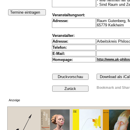
- Wie nehmen wir d
- Sind Raum und Ze
Veranstaltungsort:
Adresse:
Raum Gutenberg, M
65779 Kelkheim
Veranstalter:
Adresse:
Arbeitskreis Philos
Telefon:
E-Mail:
Homepage:
http://www.ak-philo
Anzeige