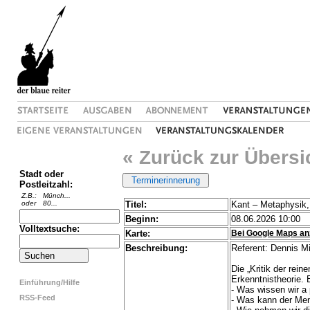
« Zurück zur Übersi
Stadt oder
Postleitzahl:
Z.B.:
Münch...
oder
80...
Titel:
Kant – Metaphysik
Beginn:
08.06.2026 10:00
Volltextsuche:
Karte:
Bei Google Maps an
Beschreibung:
Referent: Dennis Mi
Die „Kritik der rei
Erkenntnistheorie. 
Einführung/Hilfe
- Was wissen wir a p
RSS-Feed
- Was kann der Men