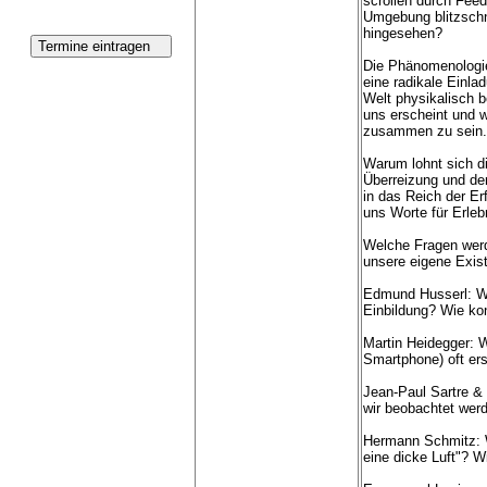
scrollen durch Feed
Umgebung blitzschne
hingesehen?
Die Phänomenologie 
eine radikale Einlad
Welt physikalisch be
uns erscheint und w
zusammen zu sein.
Warum lohnt sich die
Überreizung und de
in das Reich der Er
uns Worte für Erleb
Welche Fragen werd
unsere eigene Exis
Edmund Husserl: W
Einbildung? Wie kon
Martin Heidegger: 
Smartphone) oft ers
Jean-Paul Sartre &
wir beobachtet werd
Hermann Schmitz: W
eine dicke Luft"? 