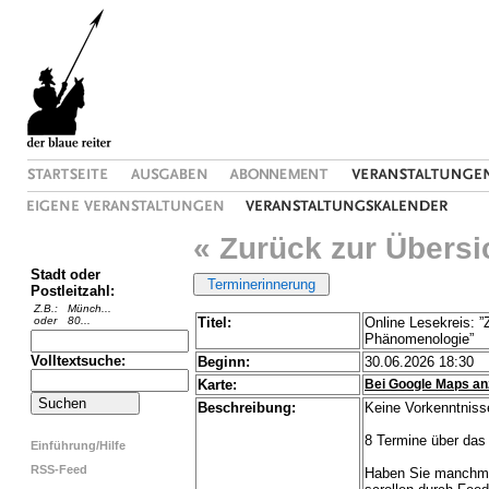
« Zurück zur Übersi
Stadt oder
Postleitzahl:
Z.B.:
Münch...
oder
80...
Titel:
Online Lesekreis: ”
Phänomenologie”
Volltextsuche:
Beginn:
30.06.2026 18:30
Karte:
Bei Google Maps an
Beschreibung:
Keine Vorkenntnisse
8 Termine über da
Einführung/Hilfe
RSS-Feed
Haben Sie manchmal 