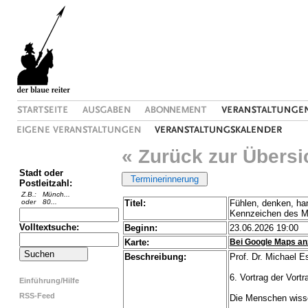
« Zurück zur Übersi
Stadt oder
Postleitzahl:
Z.B.:
Münch...
oder
80...
Titel:
Fühlen, denken, han
Kennzeichen des 
Volltextsuche:
Beginn:
23.06.2026 19:00
Karte:
Bei Google Maps an
Beschreibung:
Prof. Dr. Michael E
6. Vortrag der Vort
Einführung/Hilfe
RSS-Feed
Die Menschen wissen