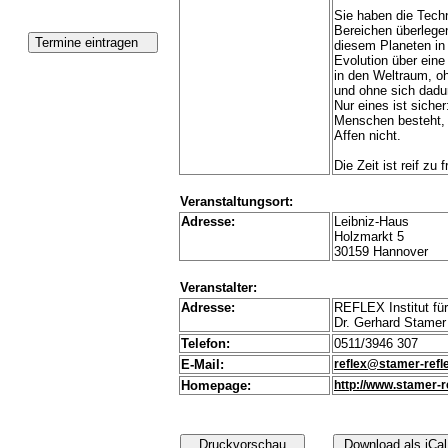
Sie haben die Techn
Bereichen überlegen
diesem Planeten in 
Evolution über eine
in den Weltraum, o
und ohne sich dadur
Nur eines ist siche
Menschen besteht, 
Affen nicht.
Die Zeit ist reif z
Veranstaltungsort:
Adresse:
Leibniz-Haus
Holzmarkt 5
30159 Hannover
Veranstalter:
Adresse:
REFLEX Institut für
Dr. Gerhard Stamer
Telefon:
0511/3946 307
E-Mail:
reflex@stamer-refl
Homepage:
http://www.stamer-r