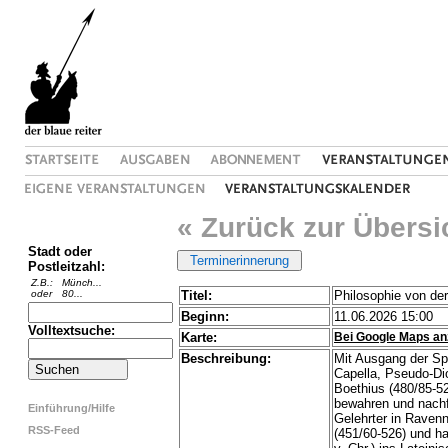
« Zurück zur Übersi
Stadt oder
Postleitzahl:
Z.B.:
Münch...
oder
80...
Titel:
Philosophie von der
Beginn:
11.06.2026 15:00
Volltextsuche:
Karte:
Bei Google Maps an
Beschreibung:
Mit Ausgang der Sp
Capella, Pseudo-Di
Boethius (480/85-5
bewahren und nachf
Einführung/Hilfe
Gelehrter in Raven
RSS-Feed
(451/60-526) und h