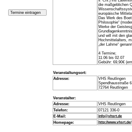
v. Chr.) ins Latein
die maßgeblichen Q
Wissenschaftssyste
europäische Mittelal
Das Werk des Boeth
Philosophie“ (mode
Werke der Geistesge
Grundlagenkenntnis
und will mit den gl
Hochmittelalters, 
„der Lahme“ genann
4 Termine;
11.06 bis 02.07
Gebühr: 69,90€ (er
Veranstaltungsort:
Adresse:
VHS Reutlingen
Spendhausstraße 6
72764 Reutlingen
Veranstalter:
Adresse:
VHS Reutlingen
Telefon:
07121 336-0
E-Mail:
info@vhsrt.de
Homepage:
http://www.vhsrt.de/