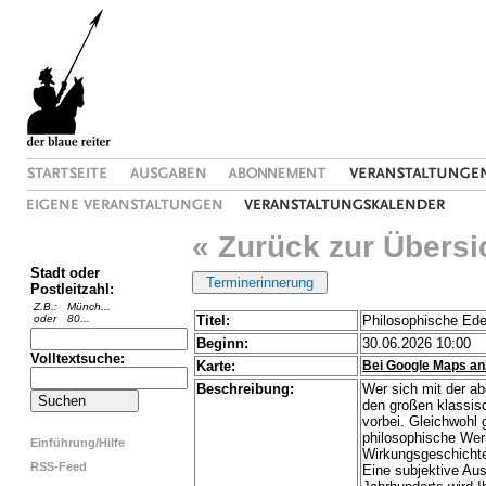
« Zurück zur Übersi
Stadt oder
Postleitzahl:
Z.B.:
Münch...
oder
80...
Titel:
Philosophische Ed
Beginn:
30.06.2026 10:00
Volltextsuche:
Karte:
Bei Google Maps an
Beschreibung:
Wer sich mit der a
den großen klassisc
vorbei. Gleichwohl 
philosophische Werk
Einführung/Hilfe
Wirkungsgeschichte
RSS-Feed
Eine subjektive Au