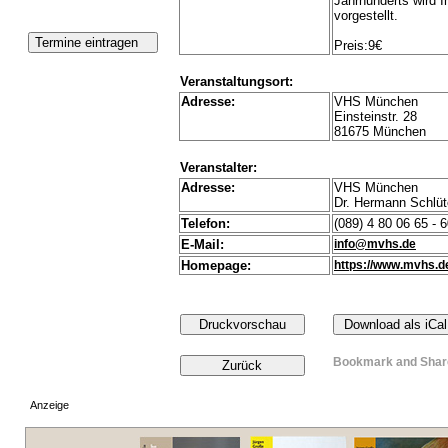
Jahrhunderts wird 
vorgestellt.
Preis:9€
Veranstaltungsort:
Adresse:
VHS München
Einsteinstr. 28
81675 München
Veranstalter:
Adresse:
VHS München
Dr. Hermann Schlüt
Telefon:
(089) 4 80 06 65 - 
E-Mail:
info@mvhs.de
Homepage:
https://www.mvhs.d
Anzeige