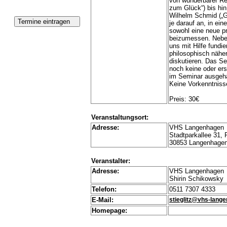
von wunderbarer Re
zum Glück“) bis hi
Wilhelm Schmid („G
je darauf an, in ei
sowohl eine neue p
beizumessen. Neben 
uns mit Hilfe fundi
philosophisch nähe
diskutieren. Das Se
noch keine oder ers
im Seminar ausgehä
Keine Vorkenntnisse
Preis: 30€
Veranstaltungsort:
Adresse:
VHS Langenhagen
Stadtparkallee 31,
30853 Langenhage
Veranstalter:
Adresse:
VHS Langenhagen
Shirin Schikowsky
Telefon:
0511 7307 4333
E-Mail:
stieglitz@vhs-lang
Homepage: