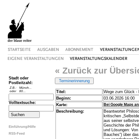
« Zurück zur Übersi
Stadt oder
Postleitzahl:
Z.B.:
Münch...
oder
80...
Titel:
Wege zum Glück - 
Beginn:
03.06.2026 16:00
Volltextsuche:
Karte:
Bei Google Maps an
Beschreibung:
Beantwortet Philos
kritischen „Selbst
aus seiner selbstve
Geschichte der Phil
Einführung/Hilfe
und Lösungen: Von E
RSS-Feed
Bauches“) über das 