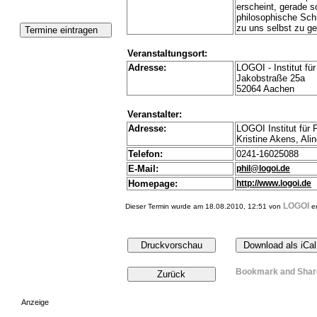
erscheint, gerade sc
philosophische Schul
zu uns selbst zu g
Veranstaltungsort:
Adresse:
LOGOI - Institut fü
Jakobstraße 25a
52064 Aachen
Veranstalter:
Adresse:
LOGOI Institut für 
Kristine Akens, Ali
Telefon:
0241-16025088
E-Mail:
phil@logoi.de
Homepage:
http://www.logoi.de
LOGOI
Dieser Termin wurde am 18.08.2010, 12:51 von
er
Anzeige