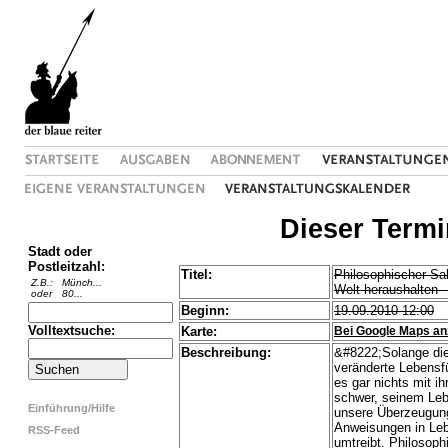
Dieser Term
Stadt oder
Postleitzahl:
Titel:
Philosophischer Sal
Z.B.:
Münch...
Welt heraushalten 
oder
80...
Beginn:
19.09.2010 12:00
Volltextsuche:
Karte:
Bei Google Maps an
Beschreibung:
&#8222;Solange die
veränderte Lebensfü
es gar nichts mit i
schwer, seinem Leb
Einführung/Hilfe
unsere Überzeugung
Anweisungen in Lebe
RSS-Feed
umtreibt. Philosop